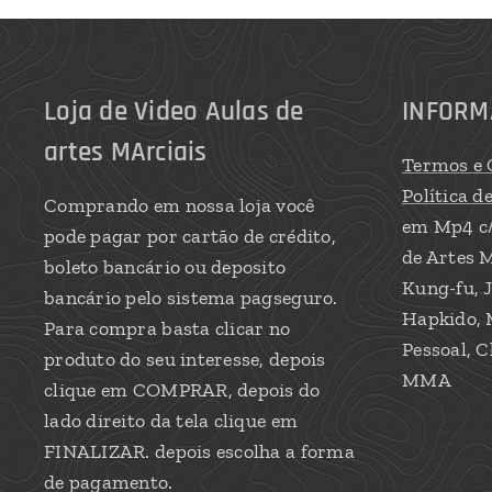
Loja de Video Aulas de
INFORM
artes MArciais
Termos e 
Política d
Comprando em nossa loja você
em Mp4 c
pode pagar por cartão de crédito,
de Artes M
boleto bancário ou deposito
Kung-fu, J
bancário pelo sistema pagseguro.
Hapkido, 
Para compra basta clicar no
Pessoal, C
produto do seu interesse, depois
MMA
clique em COMPRAR, depois do
lado direito da tela clique em
FINALIZAR. depois escolha a forma
de pagamento.