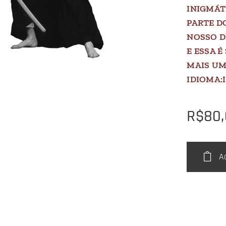
INIGMÁT
PARTE D
NOSSO D
E ESSA É
MAIS UM
IDIOMA:
R$
80
A