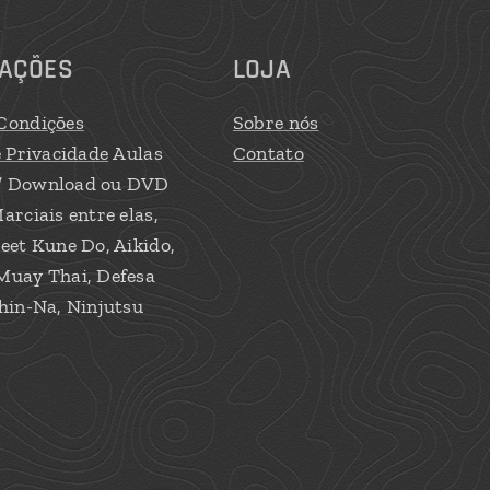
AÇÕES
LOJA
Condições
Sobre nós
e Privacidade
Aulas
Contato
/ Download ou DVD
arciais entre elas,
eet Kune Do, Aikido,
Muay Thai, Defesa
hin-Na, Ninjutsu