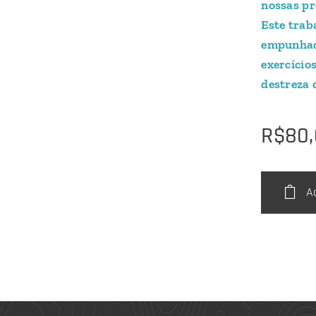
nossas pr
Este trab
empunhadu
exercício
destreza 
R$
80
A