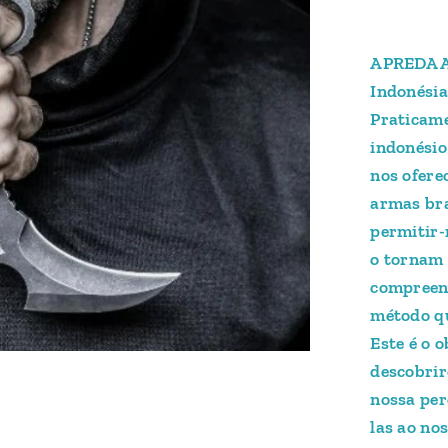
APREDA A
Indonésia
Praticame
indonésio
nos ofere
armas bra
permitir-
o tornam 
compreen
método qu
Este é o 
descobri
nossa per
las ao no