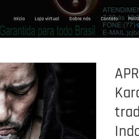
Início
Loja virtual
Sobre nós
Contato
Polít
APR
Kar
trad
Ind