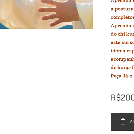
Aprenda t
a postura
completos
Aprenda a
do chi ku
este curs
idoma esp
acompanha
de kung-f
Peça Já o 
R$
20
A