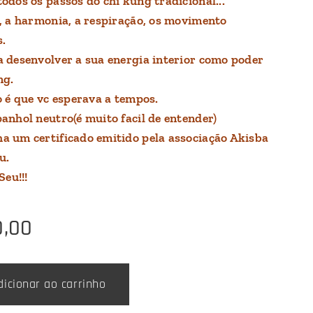
odos os passos do chi kung tradicional...
, a harmonia, a respiração, os movimento
.
 desenvolver a sua energia interior como poder
ng.
o é que vc esperava a tempos.
anhol neutro(é muito facil de entender)
 um certificado emitido pela associação Akisba
u.
Seu!!!
0,00
dicionar ao carrinho