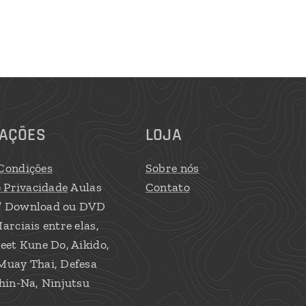
AÇÕES
LOJA
Condições
Sobre nós
e Privacidade
Aulas
Contato
/ Download ou DVD
arciais entre elas,
eet Kune Do, Aikido,
Muay Thai, Defesa
hin-Na, Ninjutsu