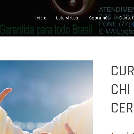
Início
Loja virtual
Sobre nós
Contat
CUR
CHI
CER