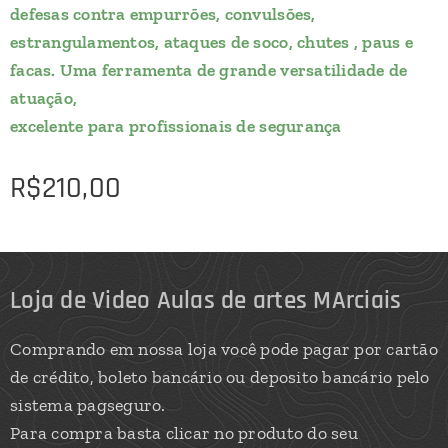
defesas contra empurrões, convulsões,
estrangulamentos, ataques de soco, chutes , paus e
facas. Uma ferramenta de grande versatilidade de
atuação,
excelente para profissionais de segurança
R$
210,00
Loja de Video Aulas de artes MArciais
Comprando em nossa loja você pode pagar por cartão
de crédito, boleto bancário ou deposito bancário pelo
sistema pagseguro.
Para compra basta clicar no produto do seu