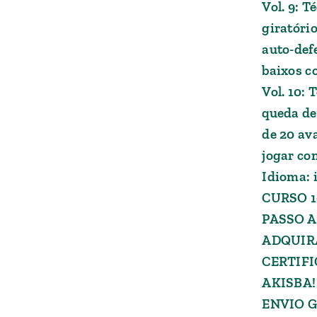
Vol. 9: T
giratóri
auto-def
baixos c
Vol. 10: 
queda de
de 20 av
jogar con
Idioma: 
CURSO 1
PASSO A
ADQUIRA
CERTIF
AKISBA!
ENVIO G