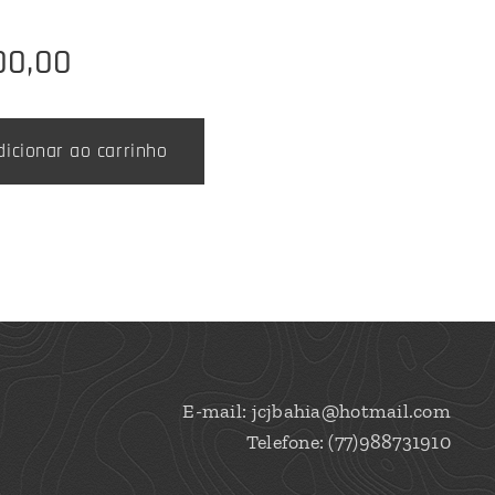
00,00
dicionar ao carrinho
E-mail: jcjbahia@hotmail.com
Telefone: (77)988731910