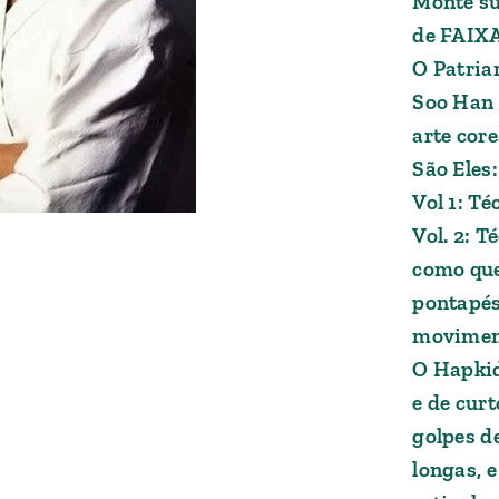
Monte su
de FAIX
O Patria
Soo Han 
arte cor
São Eles:
Vol 1: Té
Vol. 2: T
como que
pontapés 
moviment
O Hapkid
e de curt
golpes d
longas, e