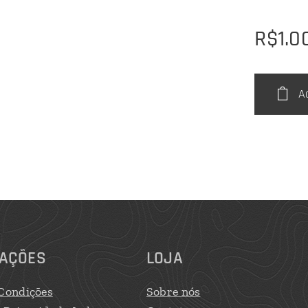
R$
1.0
A
AÇÕES
LOJA
Condições
Sobre nós