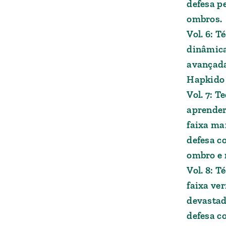
defesa p
ombros.
Vol. 6: T
dinâmica
avançada
Hapkido 
Vol. 7: T
aprender
faixa ma
defesa co
ombro e
Vol. 8: 
faixa ve
devastad
defesa co