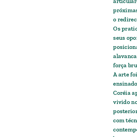
articula
próximas
o redire
Os prati
seus opo
posicion
alavanca
força bru
A arte fo
ensinado
Coréia a
vivido no
posterio
com técn
contempo