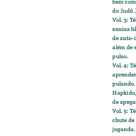
bem como
do Judô 
Vol. 3: T
ensina b
de auto-d
além de 
pulso.
Vol. 4: T
aprender
pulando,
Hapkido,
de apega
Vol. 5: T
chute de
jogando,