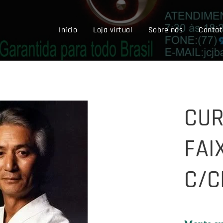
Início
Loja virtual
Sobre nós
Contat
CUR
FAI
C/C