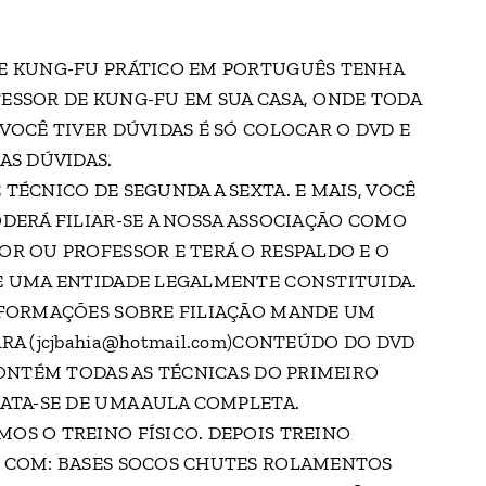
E KUNG-FU PRÁTICO EM PORTUGUÊS TENHA
ESSOR DE KUNG-FU EM SUA CASA, ONDE TODA
VOCÊ TIVER DÚVIDAS É SÓ COLOCAR O DVD E
AS DÚVIDAS.
TÉCNICO DE SEGUNDA A SEXTA. E MAIS, VOCÊ
ODERÁ FILIAR-SE A NOSSA ASSOCIAÇÃO COMO
OR OU PROFESSOR E TERÁ O RESPALDO E O
E UMA ENTIDADE LEGALMENTE CONSTITUIDA.
NFORMAÇÕES SOBRE FILIAÇÃO MANDE UM
RA (jcjbahia@hotmail.com)CONTEÚDO DO DVD
 CONTÉM TODAS AS TÉCNICAS DO PRIMEIRO
RATA-SE DE UMA AULA COMPLETA.
OS O TREINO FÍSICO. DEPOIS TREINO
 COM: BASES SOCOS CHUTES ROLAMENTOS