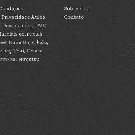
Condições
Sobre nós
e Privacidade
Aulas
Contato
/ Download ou DVD
arciais entre elas,
eet Kune Do, Aikido,
Muay Thai, Defesa
hin-Na, Ninjutsu