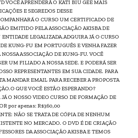
D VOCÊ APRENDERÁ O KATI BIU GEE MAIS
LICAÇÕES E SEGREDOS DESSE
COMPANHARÁ O CURSO UM CERTIFICADO DE
ÃO EMITIDO PELA ASSOCIAÇÃO AKISBA DE
 ENTIDADE LEGALIZADA.ADQUIRA JÁ O CURSO
 DE KUNG-FU EM PORTUGUÊS E VENHA FAZER
A NOSSA ASSOCIAÇÃO DE KUNG-FU. VOCÊ
ER UM FILIADO A NOSSA SEDE. E PODERÁ SER
OSSO REPRESENTANTES EM SUA CIDADE. PARA
STA MANDAR EMAIL PARA RECEBER A PROPOSTA
AÇÃO.O QUE VOCÊ ESTÃO ESPERANDO?
 JÁ O NOSSO VIDEO CURSO DE FORMAÇÃO DE
R por apenas: R$360,00
NTE: NÃO SE TRATA DE CÓPIA DE NENHUM
XISTENTE NO MERCADO. O DVD É DE CRIAÇÃO
FESSORES DA ASSOCIAÇÃO AKISBA E TEMOS