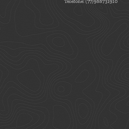
Telefone: (77)988731910