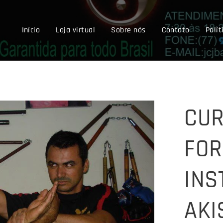
Início
Loja virtual
Sobre nós
Contato
Polít
CUR
FOR
INS
AKI