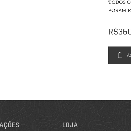
TODOS O
FORAM R
R$
36
A
AÇÕES
LOJA