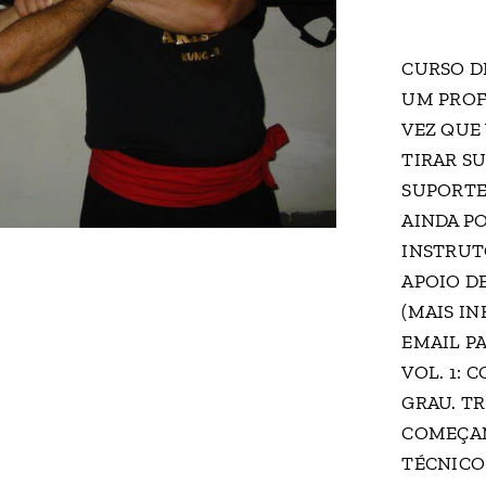
CURSO D
UM PROF
VEZ QUE 
TIRAR SU
SUPORTE 
AINDA P
INSTRUT
APOIO D
(MAIS I
EMAIL PA
VOL. 1:
GRAU. T
COMEÇAM
TÉCNICO