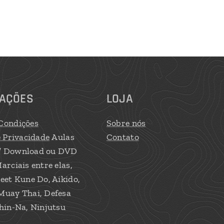
AÇÕES
LOJA
Condições
Sobre nós
e Privacidade
Aulas
Contato
/ Download ou DVD
arciais entre elas,
eet Kune Do, Aikido,
Muay Thai, Defesa
hin-Na, Ninjutsu