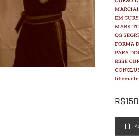
CURSO D
MARCIAI
EM CURS
MARK TO
OS SEGR
FORMA D
PARA DO
ESSE CU
CONCLUS
Idioma:I
R$
150
A