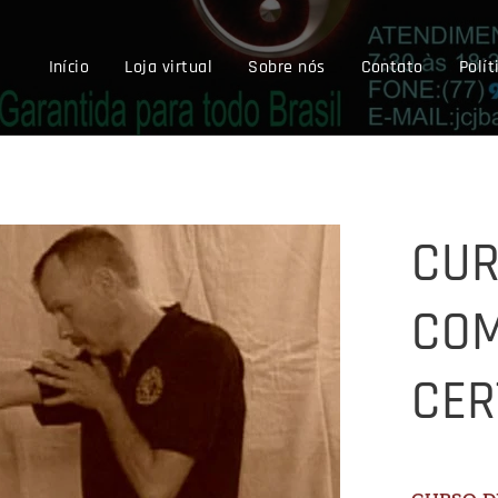
Início
Loja virtual
Sobre nós
Contato
Polít
CUR
COM
CER