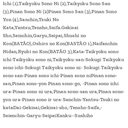
Ichi (1),Taikyoku Sono Ni (2),Taikyoku Sono San
(3),Pinan Sono Ni (2)Pinan Sono San (3),Pinan Sono
Yon (4),Sanchin,Tsuki No
Kata,Yantsu,Tensho,Saifa.Gekisai
Sho,Seinchin,Garyu,Seipai,Shushi no
Kon(BATÂO),Oshiro no Kon(BASTÂO 1),Naifanchin
Nidan,Ryubi no Kon(BATÂO 3),Kata-Taikyoku sono
ichi-Taikyoku sono ni,Taikyoku-san-Sokugi Taikyoku
sono ichi-Sokugi Taikyoku sono ni- Sokugi Taikyoku
sono san-Pinan sono ichi-Pinan sono niPinan sono-
san,Pinan sono-yon Pinan sono-go, -Pinan sono ichi
ura-Pinan sono ni ura,Pinan sono-san ura,Pinan sono-
yon ura-Pinan sono ir ura-Sanchin-Yantsu-Tsuki no
kataDai-Gekisai,Gekisai-sho,-Tensho-Saifa,-
Seienchin-Garyu-SeipaiKanku--Sushiho