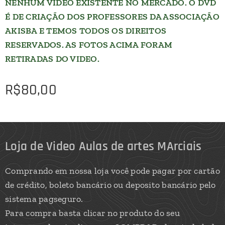
NENHUM VIDEO EXISTENTE NO MERCADO. O DVD
É DE CRIAÇÃO DOS PROFESSORES DA ASSOCIAÇÃO
AKISBA E TEMOS TODOS OS DIREITOS
RESERVADOS. AS FOTOS ACIMA FORAM
RETIRADAS DO VIDEO.
R$
80,00
Loja de Video Aulas de artes MArciais
Comprando em nossa loja você pode pagar por cartão
de crédito, boleto bancário ou deposito bancário pelo
sistema pagseguro.
Para compra basta clicar no produto do seu