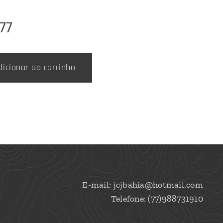
,77
dicionar ao carrinho
E-mail: jcjbahia@hotmail.com
Telefone: (77)988731910