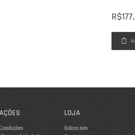
R$
177
A
AÇÕES
LOJA
Condições
Sobre nós