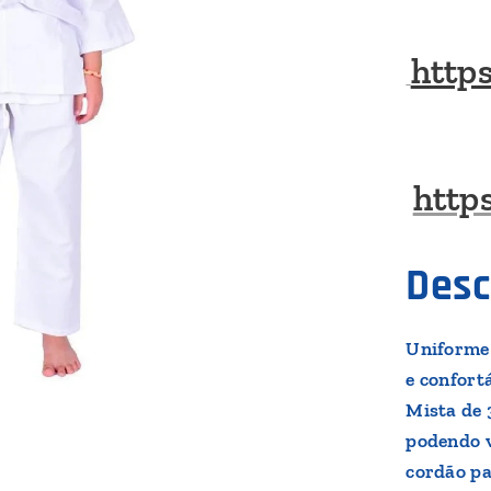
https
http
Desc
Uniforme 
e confort
Mista de 
podendo v
cordão pa