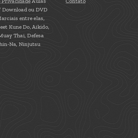
e Privacidade
Aulas
Contato
/ Download ou DVD
arciais entre elas,
eet Kune Do, Aikido,
Muay Thai, Defesa
hin-Na, Ninjutsu