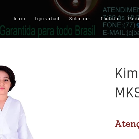
Início
Loja virtual
Sobre nós
Contato
Polít
Kim
MKS
Aten