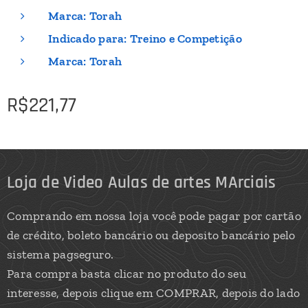
Marca: Torah
Indicado para: Treino e Competição
Marca: Torah
R$
221,77
Loja de Video Aulas de artes MArciais
Comprando em nossa loja você pode pagar por cartão
de crédito, boleto bancário ou deposito bancário pelo
sistema pagseguro.
Para compra basta clicar no produto do seu
interesse, depois clique em COMPRAR, depois do lado