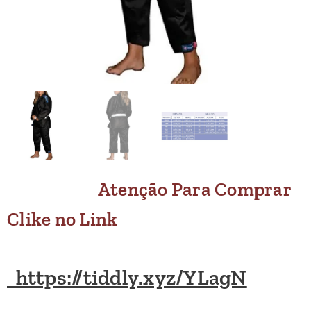
Atenção
Para Comprar
Clike no Link
https://tiddly.xyz/YLagN