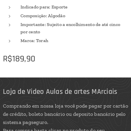
Indicado para: Esporte
Composição: Algodão
Importante: Sujeito a encolhimento de até cinco
por cento
Marca: Torah
R$
189,90
Loja de Video Aulas de artes MArciais
Comprando em nossa loja você pode pagar por cartão
de crédito, boleto bancário ou deposito bancário pelo
sistema pagseguro.
Para compra basta clicar no produto do seu