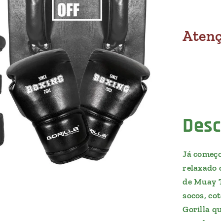
Aten
Desc
Já começo
relaxado 
de Muay T
socos, co
Gorilla q