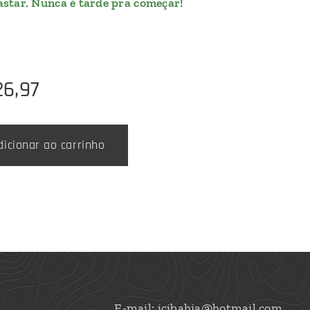
star. Nunca é tarde pra começar!
26,97
dicionar ao carrinho
E-mail: jcjbahia@hotmail.com