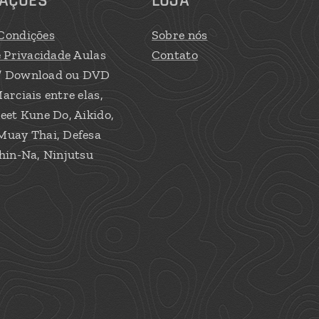
AÇÕES
LOJA
Condições
Sobre nós
e Privacidade
Aulas
Contato
/ Download ou DVD
arciais entre elas,
eet Kune Do, Aikido,
Muay Thai, Defesa
hin-Na, Ninjutsu