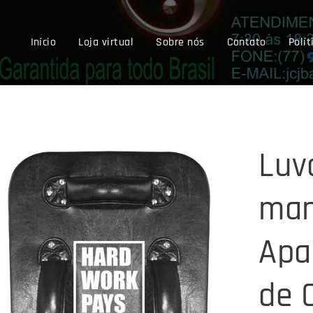
Início
Loja virtual
Sobre nós
Contato
Polít
Luv
man
Apa
de 