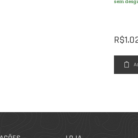
sem desga
R$
1.0
A