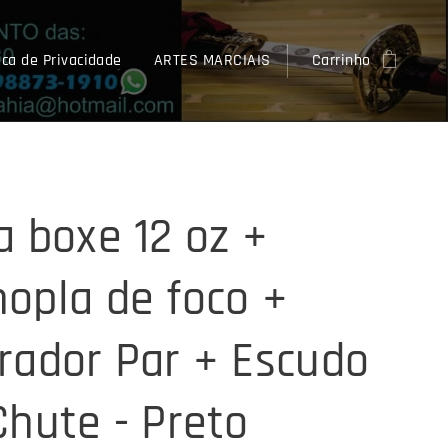
ica de Privacidade
ARTES MARCIAIS
Carrinho
a boxe 12 oz +
opla de foco +
rador Par + Escudo
Chute - Preto