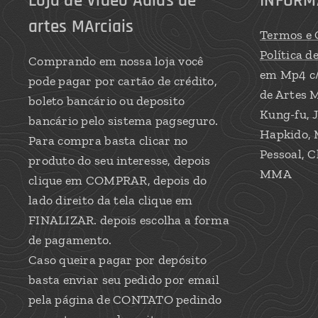
Loja de Video Aulas de
INFORM
artes MArciais
Termos e 
Política d
Comprando em nossa loja você
em Mp4 c
pode pagar por cartão de crédito,
de Artes M
boleto bancário ou deposito
Kung-fu, J
bancário pelo sistema pagseguro.
Hapkido, 
Para compra basta clicar no
Pessoal, C
produto do seu interesse, depois
MMA
clique em COMPRAR, depois do
lado direito da tela clique em
FINALIZAR. depois escolha a forma
de pagamento.
Caso queira pagar por depósito
basta enviar seu pedido por email
pela página de CONTATO pedindo