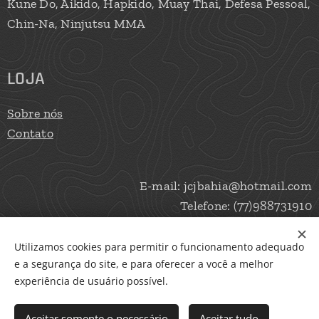
Kune Do, Aikido, Hapkido, Muay Thai, Defesa Pessoal,
Chin-Na, Ninjutsu MMA
LOJA
Sobre nós
Contato
E-mail: jcjbahia@hotmail.com
Telefone: (77)988731910
Utilizamos cookies para permitir o funcionamento adequado
e a segurança do site, e para oferecer a você a melhor
Cookies
experiência de usuário possível.
Adicionar ao carrinho
Aceitar somente o necessário
Aceitar tudo