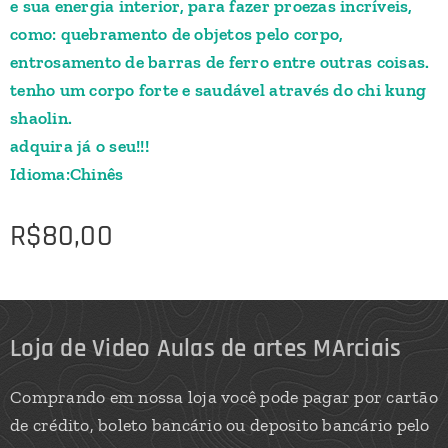
e sua energia interior, para fazer proezas incríveis,
como: quebramento de objetos pelo corpo,
entrosamento de barras de ferro entre outras coisas.
tenho um corpo forte e saudável através do chi kung
shaolin.
adquira já o seu!!!
Idioma:Chinês
R$
80,00
Loja de Video Aulas de artes MArciais
Comprando em nossa loja você pode pagar por cartão
de crédito, boleto bancário ou deposito bancário pelo